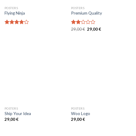
POSTERS
POSTERS
Flying Ninja
Premium Quality
Le
Le
Note
4.17
Note
29,00
€
29,00
€
prix
prix
sur 5
2.00
initial
actuel
sur
était :
est :
5
29,00 €.
29,00 €.
POSTERS
POSTERS
Ship Your Idea
Woo Logo
29,00
€
29,00
€