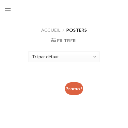
Skip
to
content
ACCUEIL
/
POSTERS
FILTRER
Promo !