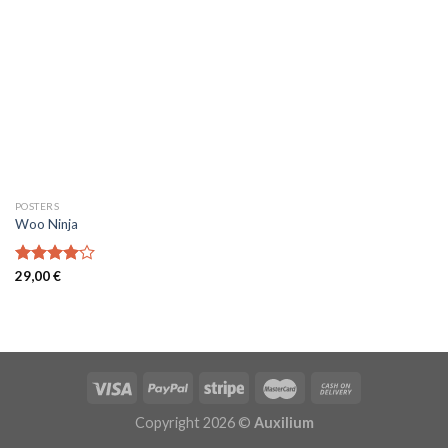
POSTERS
Woo Ninja
Note
29,00
€
4.00
sur
5
Copyright 2026 ©
Auxilium