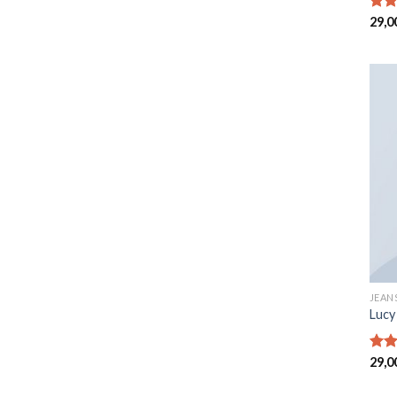
Note
29,0
4.00
5
JEAN
Lucy
Note
29,0
3.00
sur 