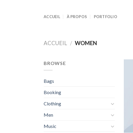
Skip
to
ACCUEIL
À PROPOS
PORTFOLIO
content
ACCUEIL
/
WOMEN
BROWSE
Bags
Booking
Clothing
Men
Music