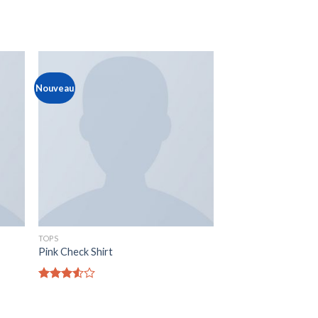
Nouveau
TOPS
Pink Check Shirt
Note
3.50
sur
5