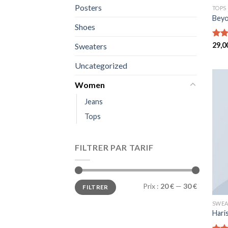
Posters
TOPS
Beyo
Shoes
Note
29,0
Sweaters
3.50
5
Uncategorized
Women
Jeans
Tops
FILTRER PAR TARIF
Prix
Prix
Prix :
20 €
—
30 €
FILTRER
min
max
SWEA
Hari