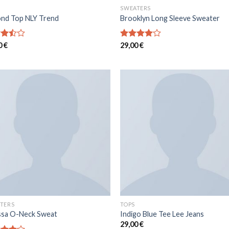
SWEATERS
nd Top NLY Trend
Brooklyn Long Sleeve Sweater
0
€
Note
29,00
€
sur
4.00
sur
5
TERS
TOPS
ssa O-Neck Sweat
Indigo Blue Tee Lee Jeans
29,00
€