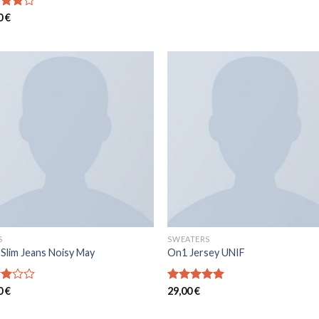
0
€
sur
S
SWEATERS
 Slim Jeans Noisy May
On1 Jersey UNIF
0
€
Note
29,00
€
5.00
sur 5
5