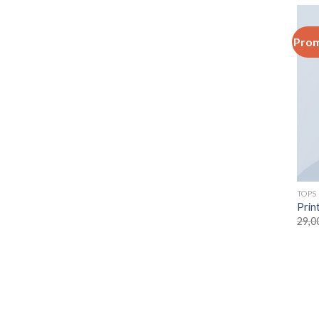
Prom
TOPS
Prin
29,0