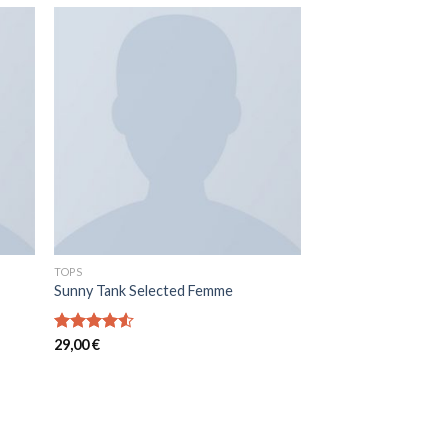
TOPS
Sunny Tank Selected Femme
Note
29,00
€
4.50
sur 5