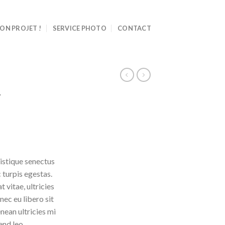
ON PROJET !
SERVICE PHOTO
CONTACT
y
istique senectus
uel
 turpis egestas.
:
 vitae, ultricies
0 €.
nec eu libero sit
ean ultricies mi
end leo.