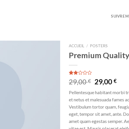
SUIVRE M
ACCUEIL
/
POSTERS
Premium Qualit
Noté
2
Le
Le
29,00
29,00
€
€
2.00
prix
prix
sur
Pellentesque habitant morbi tr
5
initial
act
basé
et netus et malesuada fames ac
était :
est 
sur
Vestibulum tortor quam, feugiat
notations
29,00 €.
29,0
client
eget, tempor sit amet, ante. Do
amet quam egestas semper. Aen
vitae est. Mauris placerat eleif