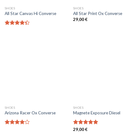
SHOES
SHOES
All Star Canvas Hi Converse
All Star Print Ox Converse
29,00
€
Note
4.33
sur 5
SHOES
SHOES
Arizona Racer Ox Converse
Magnete Exposure Diesel
Note
Note
29,00
€
5.00
4.00
sur
sur 5
5