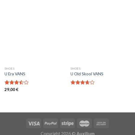
SHOES
SHOES
U Era VANS
U Old Skool VANS
Note
29,00
€
Note
3.50
sur
3.67
sur
5
5
Copyright 2026 ©
Auxilium