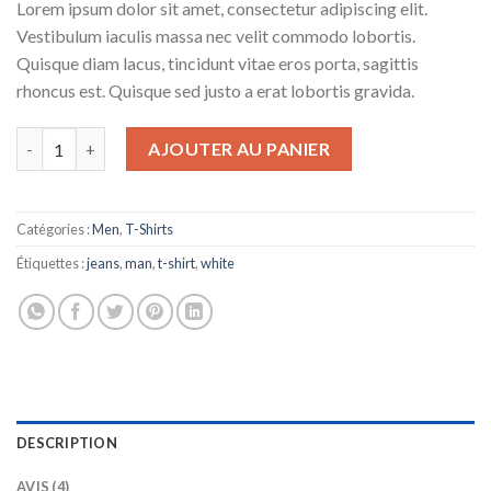
Lorem ipsum dolor sit amet, consectetur adipiscing elit.
sur
notations
Vestibulum iaculis massa nec velit commodo lobortis.
client
Quisque diam lacus, tincidunt vitae eros porta, sagittis
rhoncus est. Quisque sed justo a erat lobortis gravida.
quantité de Osaka Entry Tee Superdry
AJOUTER AU PANIER
Catégories :
Men
,
T-Shirts
Étiquettes :
jeans
,
man
,
t-shirt
,
white
DESCRIPTION
AVIS (4)