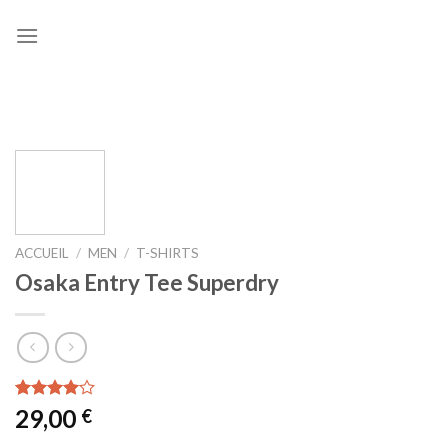
Skip
to
content
ACCUEIL
/
MEN
/
T-SHIRTS
Osaka Entry Tee Superdry
Noté
4
29,00
€
4.00
sur
5 basé