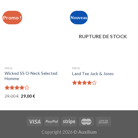
Promo !
Nouveau
RUPTURE DE STOCK
MEN
MEN
Wicked SS O-Neck Selected
Land Tee Jack & Jones
Homme
Note
4.00
sur
Note
Le
Le
29,00
€
29,00
€
5
4.00
sur
prix
prix
initial
actuel
5
était :
est :
29,00 €.
29,00 €.
Copyright 2026 ©
Auxilium