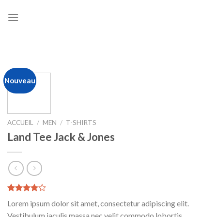
Skip
to
content
Nouveau
ACCUEIL
/
MEN
/
T-SHIRTS
Land Tee Jack & Jones
Noté
2
Lorem ipsum dolor sit amet, consectetur adipiscing elit.
4.00
sur
5 basé
Vestibulum iaculis massa nec velit commodo lobortis.