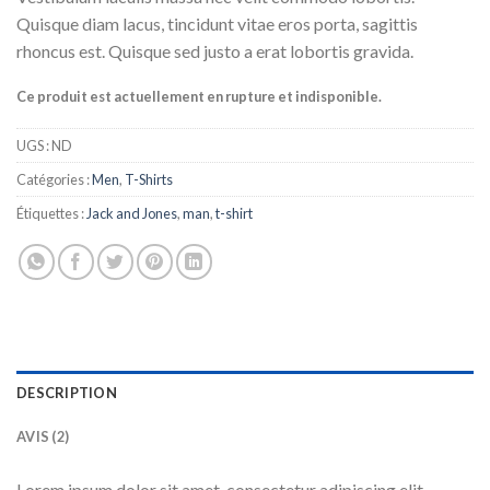
sur
Quisque diam lacus, tincidunt vitae eros porta, sagittis
notations
client
rhoncus est. Quisque sed justo a erat lobortis gravida.
Ce produit est actuellement en rupture et indisponible.
UGS :
ND
Catégories :
Men
,
T-Shirts
Étiquettes :
Jack and Jones
,
man
,
t-shirt
DESCRIPTION
AVIS (2)
Lorem ipsum dolor sit amet, consectetur adipiscing elit.