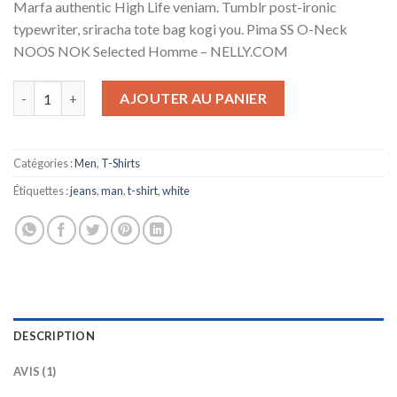
Marfa authentic High Life veniam. Tumblr post-ironic
client
typewriter, sriracha tote bag kogi you. Pima SS O-Neck
NOOS NOK Selected Homme – NELLY.COM
quantité de Pima SS O-Neck NOOS Selected Homme
AJOUTER AU PANIER
Catégories :
Men
,
T-Shirts
Étiquettes :
jeans
,
man
,
t-shirt
,
white
DESCRIPTION
AVIS (1)