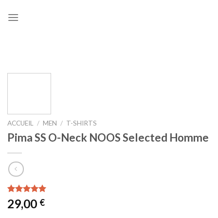
Skip
to
content
ACCUEIL
/
MEN
/
T-SHIRTS
Pima SS O-Neck NOOS Selected Homme
Noté
1
5.00
29,00
€
sur 5 basé
sur
notation