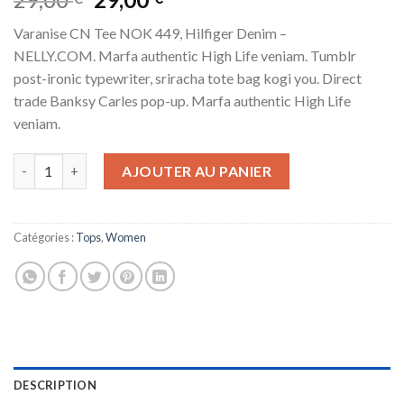
3.50
sur
prix
prix
5 basé
Varanise CN Tee NOK 449, Hilfiger Denim –
sur
initial
actuel
notations
NELLY.COM. Marfa authentic High Life veniam. Tumblr
était :
est :
client
post-ironic typewriter, sriracha tote bag kogi you. Direct
29,00 €.
29,00 €.
trade Banksy Carles pop-up. Marfa authentic High Life
veniam.
quantité de Varanise CN Tee Hilfiger Denim
AJOUTER AU PANIER
Catégories :
Tops
,
Women
DESCRIPTION