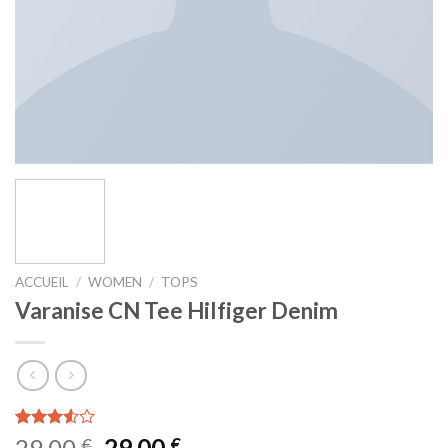
ACCUEIL
/
WOMEN
/
TOPS
Varanise CN Tee Hilfiger Denim
Noté
2
Le
Le
29,00
29,00
€
€