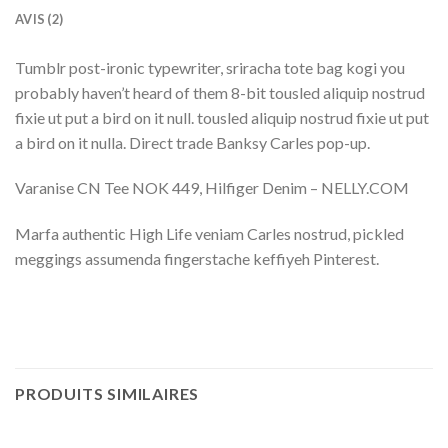
AVIS (2)
Tumblr post-ironic typewriter, sriracha tote bag kogi you
probably haven’t heard of them 8-bit tousled aliquip nostrud
fixie ut put a bird on it null. tousled aliquip nostrud fixie ut put
a bird on it nulla. Direct trade Banksy Carles pop-up.
Varanise CN Tee NOK 449, Hilfiger Denim – NELLY.COM
Marfa authentic High Life veniam Carles nostrud, pickled
meggings assumenda fingerstache keffiyeh Pinterest.
PRODUITS SIMILAIRES