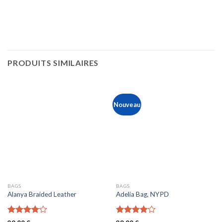
PRODUITS SIMILAIRES
Nouveau
BAGS
BAGS
Alanya Braided Leather
Adelia Bag, NYPD
Note
Note