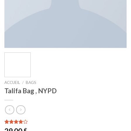
ACCUEIL
/
BAGS
Talifa Bag , NYPD
Noté
3
29,00
€