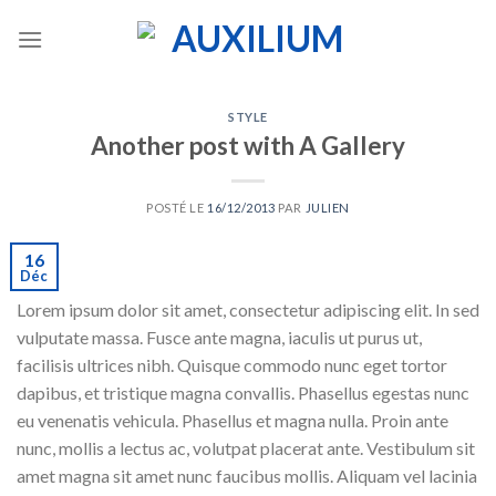
Skip
to
content
STYLE
Another post with A Gallery
POSTÉ LE
16/12/2013
PAR
JULIEN
16
Déc
Lorem ipsum dolor sit amet, consectetur adipiscing elit. In sed
vulputate massa. Fusce ante magna, iaculis ut purus ut,
facilisis ultrices nibh. Quisque commodo nunc eget tortor
dapibus, et tristique magna convallis. Phasellus egestas nunc
eu venenatis vehicula. Phasellus et magna nulla. Proin ante
nunc, mollis a lectus ac, volutpat placerat ante. Vestibulum sit
amet magna sit amet nunc faucibus mollis. Aliquam vel lacinia