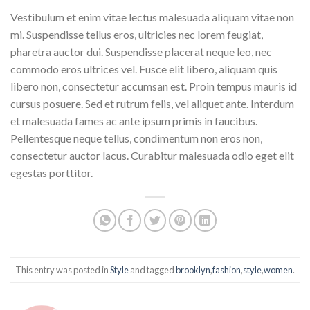
Vestibulum et enim vitae lectus malesuada aliquam vitae non
mi. Suspendisse tellus eros, ultricies nec lorem feugiat,
pharetra auctor dui. Suspendisse placerat neque leo, nec
commodo eros ultrices vel. Fusce elit libero, aliquam quis
libero non, consectetur accumsan est. Proin tempus mauris id
cursus posuere. Sed et rutrum felis, vel aliquet ante. Interdum
et malesuada fames ac ante ipsum primis in faucibus.
Pellentesque neque tellus, condimentum non eros non,
consectetur auctor lacus. Curabitur malesuada odio eget elit
egestas porttitor.
This entry was posted in
Style
and tagged
brooklyn
,
fashion
,
style
,
women
.