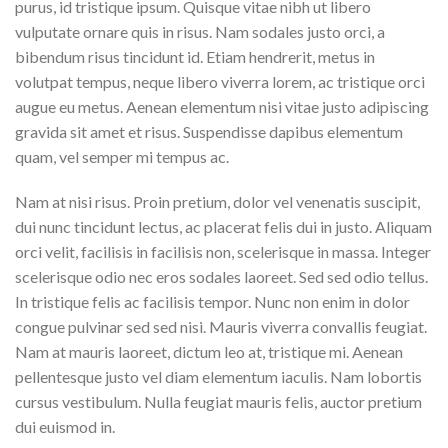
purus, id tristique ipsum. Quisque vitae nibh ut libero
vulputate ornare quis in risus. Nam sodales justo orci, a
bibendum risus tincidunt id. Etiam hendrerit, metus in
volutpat tempus, neque libero viverra lorem, ac tristique orci
augue eu metus. Aenean elementum nisi vitae justo adipiscing
gravida sit amet et risus. Suspendisse dapibus elementum
quam, vel semper mi tempus ac.
Nam at nisi risus. Proin pretium, dolor vel venenatis suscipit,
dui nunc tincidunt lectus, ac placerat felis dui in justo. Aliquam
orci velit, facilisis in facilisis non, scelerisque in massa. Integer
scelerisque odio nec eros sodales laoreet. Sed sed odio tellus.
In tristique felis ac facilisis tempor. Nunc non enim in dolor
congue pulvinar sed sed nisi. Mauris viverra convallis feugiat.
Nam at mauris laoreet, dictum leo at, tristique mi. Aenean
pellentesque justo vel diam elementum iaculis. Nam lobortis
cursus vestibulum. Nulla feugiat mauris felis, auctor pretium
dui euismod in.