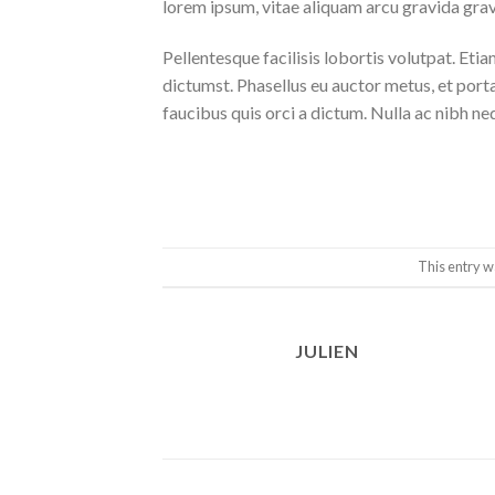
lorem ipsum, vitae aliquam arcu gravida gravi
Pellentesque facilisis lobortis volutpat. Etia
dictumst. Phasellus eu auctor metus, et port
faucibus quis orci a dictum. Nulla ac nibh ne
This entry w
JULIEN