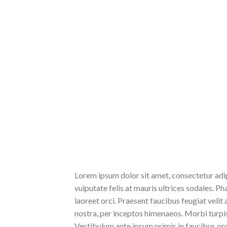
Lorem ipsum dolor sit amet, consectetur adipi
vulputate felis at mauris ultrices sodales. Pha
laoreet orci. Praesent faucibus feugiat velit 
nostra, per inceptos himenaeos. Morbi turpis
Vestibulum ante ipsum primis in faucibus orc