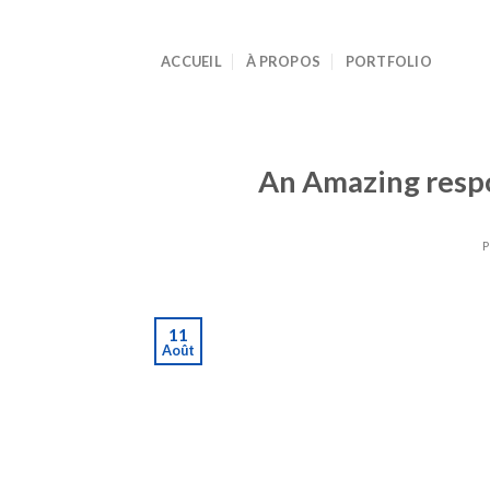
Skip
to
ACCUEIL
À PROPOS
PORTFOLIO
content
An Amazing respo
11
Août