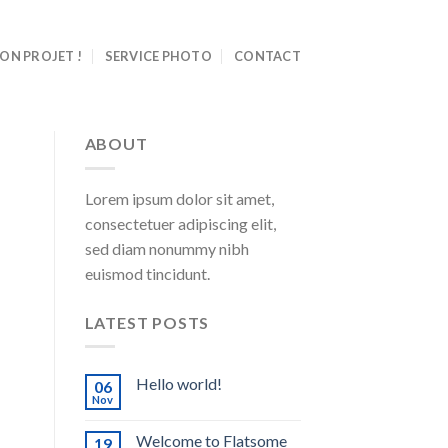
ON PROJET !
SERVICE PHOTO
CONTACT
ABOUT
Lorem ipsum dolor sit amet,
consectetuer adipiscing elit,
sed diam nonummy nibh
euismod tincidunt.
LATEST POSTS
Hello world!
06
Nov
Welcome to Flatsome
19