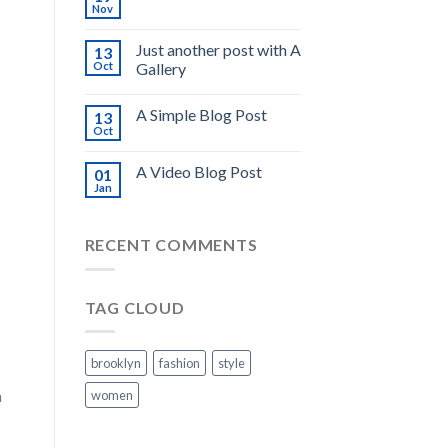
Nov
Just another post with A
13
Oct
Gallery
A Simple Blog Post
13
Oct
A Video Blog Post
01
Jan
RECENT COMMENTS
TAG CLOUD
brooklyn
fashion
style
a
women