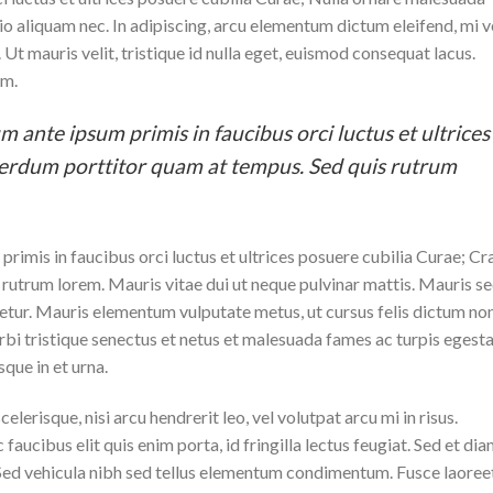
 odio aliquam nec. In adipiscing, arcu elementum dictum eleifend, mi v
 Ut mauris velit, tristique id nulla eget, euismod consequat lacus.
um.
m ante ipsum primis in faucibus orci luctus et ultrices
terdum porttitor quam at tempus. Sed quis rutrum
rimis in faucibus orci luctus et ultrices posuere cubilia Curae; Cr
rutrum lorem. Mauris vitae dui ut neque pulvinar mattis. Mauris s
tetur. Mauris elementum vulputate metus, ut cursus felis dictum non
rbi tristique senectus et netus et malesuada fames ac turpis egesta
sque in et urna.
lerisque, nisi arcu hendrerit leo, vel volutpat arcu mi in risus.
aucibus elit quis enim porta, id fringilla lectus feugiat. Sed et di
. Sed vehicula nibh sed tellus elementum condimentum. Fusce laoree