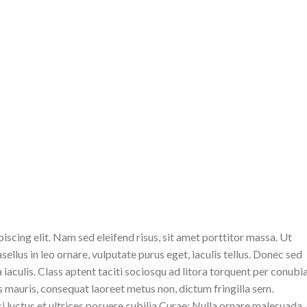
scing elit. Nam sed eleifend risus, sit amet porttitor massa. Ut
sellus in leo ornare, vulputate purus eget, iaculis tellus. Donec sed
a iaculis. Class aptent taciti sociosqu ad litora torquent per conubi
 mauris, consequat laoreet metus non, dictum fringilla sem.
i luctus et ultrices posuere cubilia Curae; Nulla ornare malesuada