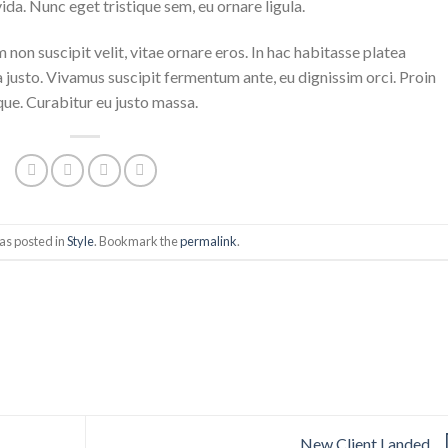
da. Nunc eget tristique sem, eu ornare ligula.
m non suscipit velit, vitae ornare eros. In hac habitasse platea
a justo. Vivamus suscipit fermentum ante, eu dignissim orci. Proin
que. Curabitur eu justo massa.
as posted in
Style
. Bookmark the
permalink
.
New Client Landed