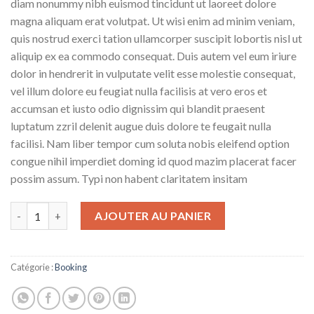
diam nonummy nibh euismod tincidunt ut laoreet dolore
magna aliquam erat volutpat. Ut wisi enim ad minim veniam,
quis nostrud exerci tation ullamcorper suscipit lobortis nisl ut
aliquip ex ea commodo consequat. Duis autem vel eum iriure
dolor in hendrerit in vulputate velit esse molestie consequat,
vel illum dolore eu feugiat nulla facilisis at vero eros et
accumsan et iusto odio dignissim qui blandit praesent
luptatum zzril delenit augue duis dolore te feugait nulla
facilisi. Nam liber tempor cum soluta nobis eleifend option
congue nihil imperdiet doming id quod mazim placerat facer
possim assum. Typi non habent claritatem insitam
quantité de Yoga Course
AJOUTER AU PANIER
Catégorie :
Booking