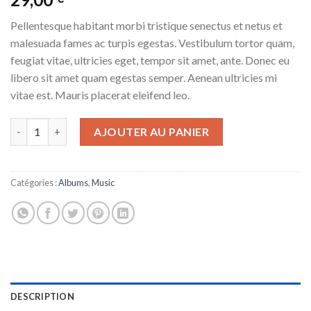
sur 5 basé
sur
Pellentesque habitant morbi tristique senectus et netus et
notations
client
malesuada fames ac turpis egestas. Vestibulum tortor quam,
feugiat vitae, ultricies eget, tempor sit amet, ante. Donec eu
libero sit amet quam egestas semper. Aenean ultricies mi
vitae est. Mauris placerat eleifend leo.
quantité de Woo Album #4
AJOUTER AU PANIER
Catégories :
Albums
,
Music
DESCRIPTION