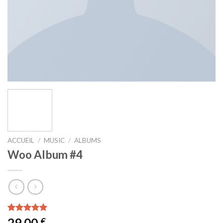
ACCUEIL
/
MUSIC
/
ALBUMS
Woo Album #4
Noté
2
5.00
29,00
€