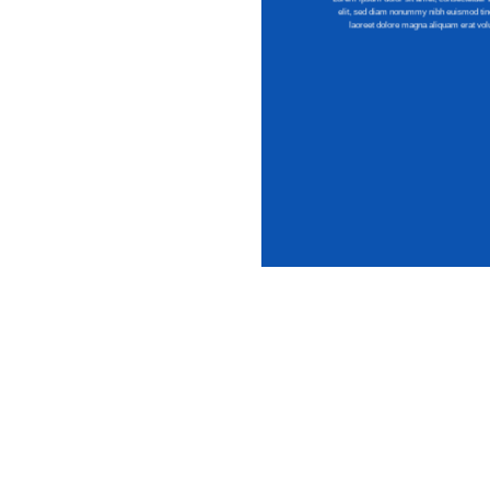
elit, sed diam nonummy nibh euismod tinc
laoreet dolore magna aliquam erat volu