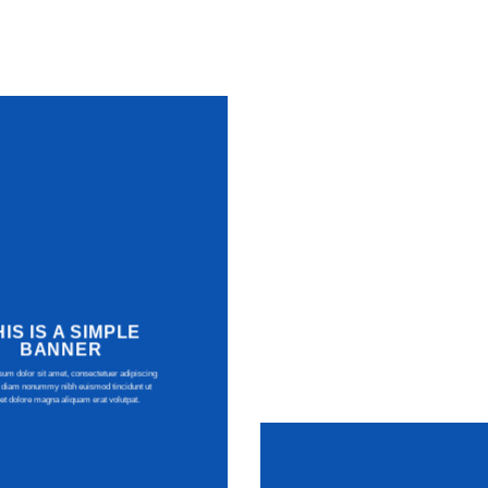
HIS IS A SIMPLE
BANNER
um dolor sit amet, consectetuer adipiscing
ed diam nonummy nibh euismod tincidunt ut
eet dolore magna aliquam erat volutpat.