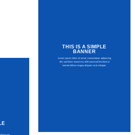
THIS IS A SIMPLE
BANNER
Lorem ipsum dolor sit amet, consectetuer adipiscing
elit, sed diam nonummy nibh euismod tincidunt ut
laoreet dolore magna aliquam erat volutpat.
LE
adipiscing