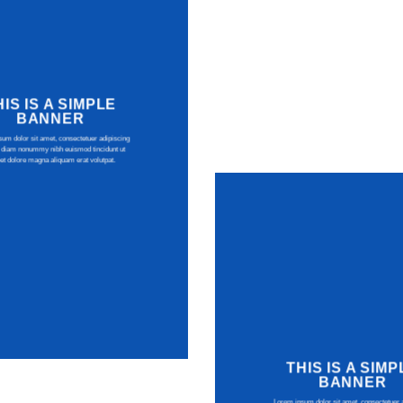
HIS IS A SIMPLE
BANNER
um dolor sit amet, consectetuer adipiscing
ed diam nonummy nibh euismod tincidunt ut
eet dolore magna aliquam erat volutpat.
THIS IS A SIMP
BANNER
Lorem ipsum dolor sit amet, consectetuer 