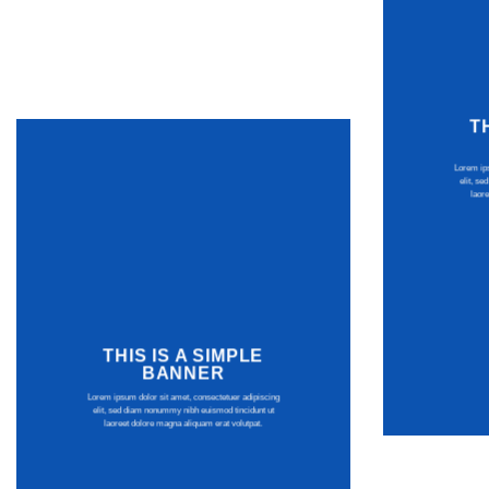
T
Lorem ips
elit, s
laor
THIS IS A SIMPLE
BANNER
Lorem ipsum dolor sit amet, consectetuer adipiscing
elit, sed diam nonummy nibh euismod tincidunt ut
laoreet dolore magna aliquam erat volutpat.