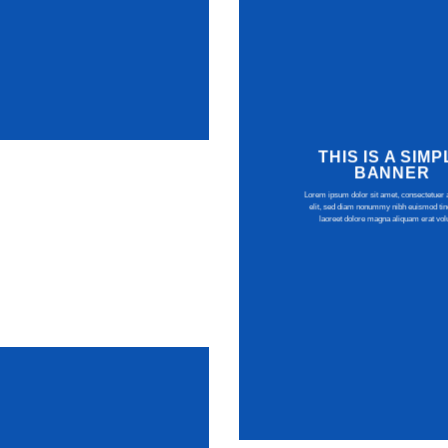
THIS IS A SIMP
BANNER
Lorem ipsum dolor sit amet, consectetuer 
elit, sed diam nonummy nibh euismod tinc
laoreet dolore magna aliquam erat volu