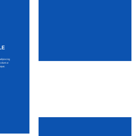
LE
adipiscing
idunt ut
tpat.