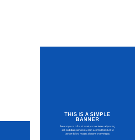
THIS IS A SIMPLE
BANNER
Lorem ipsum dolor sit amet, consectetuer adipiscing
elit, sed diam nonummy nibh euismod tincidunt ut
laoreet dolore magna aliquam erat volutpat.