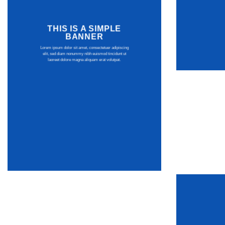
THIS IS A SIMPLE
BANNER
Lorem ipsum dolor sit amet, consectetuer adipiscing
elit, sed diam nonummy nibh euismod tincidunt ut
laoreet dolore magna aliquam erat volutpat.