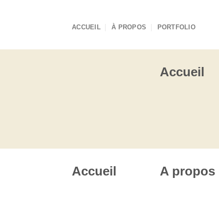
Skip
to
ACCUEIL
À PROPOS
PORTFOLIO
content
Accueil
Accueil
A propos