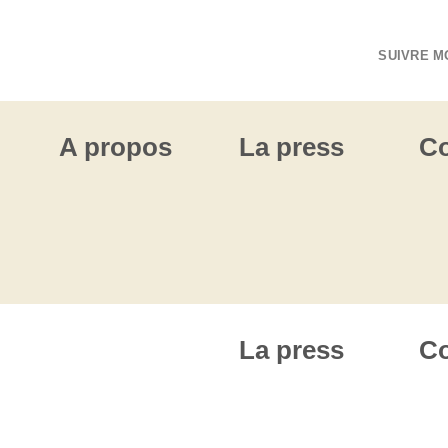
SUIVRE M
A propos
La press
Co
La press
Co